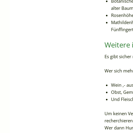
Botanische
alter Bau
Rosenhöhe
Mathildenh
Fünffinge
Weitere 
Es gibt sicher
Wer sich mehr
Wein ,- au
Obst, Gem
Und Fleisc
Um keinen Ver
recherchieren
Wer dann Hung