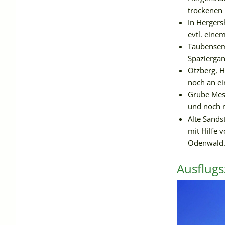
trockenen 
In Hergers
evtl. eine
Taubensemd
Spaziergan
Otzberg, H
noch an ei
Grube Mess
und noch 
Alte Sand
mit Hilfe
Odenwald
Ausflugs