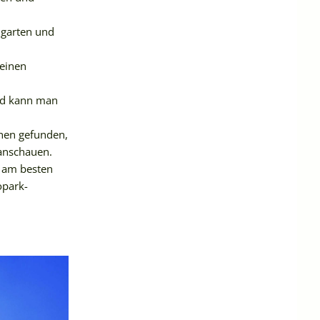
ngarten und
leinen
und kann man
chen gefunden,
anschauen.
 am besten
opark-