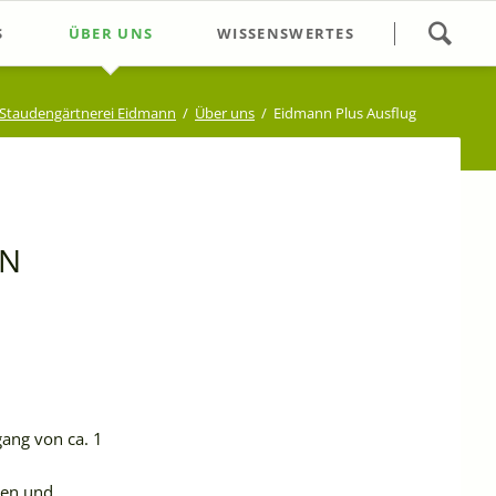
Navigation
S
ÜBER UNS
WISSENSWERTES
überspringen
gsführung
Öffnungszeiten/Kontakt
Staudengärtnerei Eidmann
Über uns
Eidmann Plus Ausflug
ops
Wir über uns
s Wochenende
Unser Gärtnerei-Team
e Termine
IN
ang von ca. 1
ten und