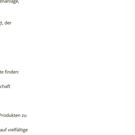
tenanlage,
t, der
e finden:
chaft
-Produkten zu
f vielfältige