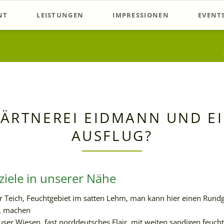
NT
LEISTUNGEN
IMPRESSIONEN
EVENT
listen
Beratung im Verkauf
Stauden-Verkauf
Samsta
chläge
Beetplanung
Schaubeete in der Gärtnerei
Worksh
Gartenberatung
Staudenproduktion
Offene
Sonstig
ÄRTNEREI EIDMANN UND E
AUSFLUG?
ziele in unserer Nähe
 Teich, Feuchtgebiet im satten Lehm, man kann hier einen Rundg
d. machen
ser Wiesen, fast norddeutsches Flair, mit weiten sandigen feuch