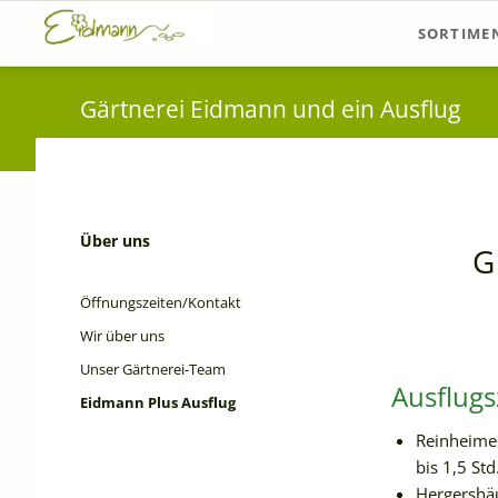
SORTIME
Sortiments
Gärtnerei Eidmann und ein Ausflug
Pflanzvors
Über uns
G
Navigation
überspringen
Öffnungszeiten/Kontakt
Wir über uns
Unser Gärtnerei-Team
Ausflugs
Eidmann Plus Ausflug
Reinheimer
bis 1,5 St
Hergershäu