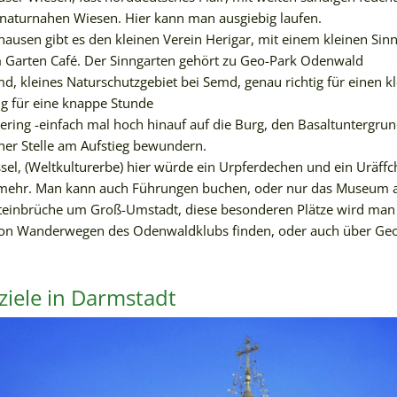
naturnahen Wiesen. Hier kann man ausgiebig laufen.
hausen gibt es den kleinen Verein Herigar, mit einem kleinen Sin
m Garten Café. Der Sinngarten gehört zu Geo-Park Odenwald
, kleines Naturschutzgebiet bei Semd, genau richtig für einen k
g für eine knappe Stunde
ering -einfach mal hoch hinauf auf die Burg, den Basaltuntergr
ner Stelle am Aufstieg bewundern.
el, (Weltkulturerbe) hier würde ein Urpferdechen und ein Uräff
mehr. Man kann auch Führungen buchen, oder nur das Museum 
steinbrüche um Groß-Umstadt, diese besonderen Plätze wird man
 von Wanderwegen des Odenwaldklubs finden, oder auch über Ge
.
ziele in Darmstadt