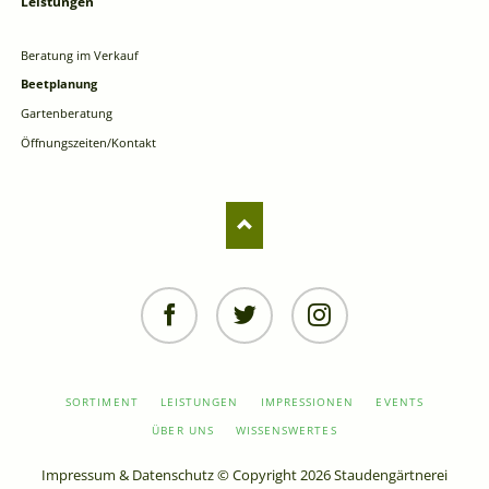
Leistungen
Navigation
überspringen
Beratung im Verkauf
Beetplanung
Gartenberatung
Öffnungszeiten/Kontakt
Facebook
Twitter
Instagram
NAVIGATION
SORTIMENT
LEISTUNGEN
IMPRESSIONEN
EVENTS
ÜBERSPRINGEN
ÜBER UNS
WISSENSWERTES
Impressum
&
Datenschutz
© Copyright 2026 Staudengärtnerei