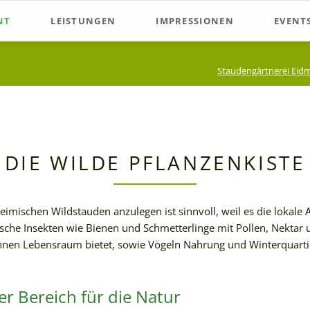
NT
LEISTUNGEN
IMPRESSIONEN
EVENT
listen
Beratung im Verkauf
Stauden-Verkauf
Samsta
Staudengärtnerei Eid
chläge
Beetplanung
Schaubeete in der Gärtnerei
Worksh
Gartenberatung
Staudenproduktion
Offene
Sonstig
DIE WILDE PFLANZENKISTE
eimischen Wildstauden anzulegen ist sinnvoll, weil es die lokale A
ische Insekten wie Bienen und Schmetterlinge mit Pollen, Nektar 
hnen Lebensraum bietet, sowie Vögeln Nahrung und Winterquarti
ner Bereich für die Natur