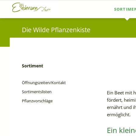
SORTIME
Sortiments
Die Wilde Pflanzenkiste
Pflanzvors
Sortiment
Navigation
überspringen
Öffnungszeiten/Kontakt
Sortimentslisten
Ein Beet mit h
fördert, heim
Pflanzvorschläge
ernährt und i
ermöglicht.
Ein klei