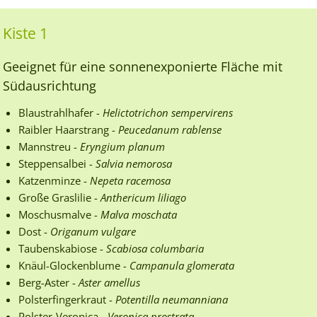
Kiste 1
Geeignet für eine sonnenexponierte Fläche mit
Südausrichtung
Blaustrahlhafer -
Helictotrichon sempervirens
Raibler Haarstrang -
Peucedanum rablense
Mannstreu -
Eryngium planum
Steppensalbei -
Salvia nemorosa
Katzenminze -
Nepeta racemosa
Große Graslilie -
Anthericum liliago
Moschusmalve -
Malva moschata
Dost -
Origanum vulgare
Taubenskabiose -
Scabiosa columbaria
Knäul-Glockenblume -
Campanula glomerata
Berg-Aster -
Aster amellus
Polsterfingerkraut -
Potentilla neumanniana
Polster-Veronica -
Veronica prostrata