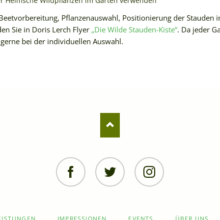
er Heimsche Wildpflanzen im Garten verwenden
r Beetvorbereitung, Pflanzenauswahl, Positionierung der Stauden 
den Sie in Doris Lerch Flyer
„Die Wilde Stauden-Kiste“
. Da jeder G
r gerne bei der individuellen Auswahl.
Facebook
Twitter
Instagram
EISTUNGEN
IMPRESSIONEN
EVENTS
ÜBER UNS