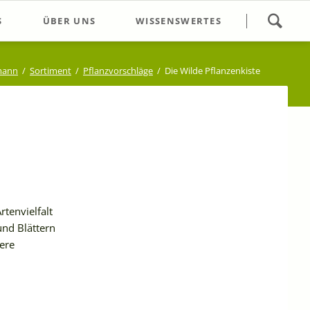
Navigation
S
ÜBER UNS
WISSENSWERTES
überspringen
gsführung
Öffnungszeiten/Kontakt
mann
Sortiment
Pflanzvorschläge
Die Wilde Pflanzenkiste
ops
Wir über uns
s Wochenende
Unser Gärtnerei-Team
e Termine
Eidmann Plus Ausflug
rtenvielfalt
und Blättern
ere