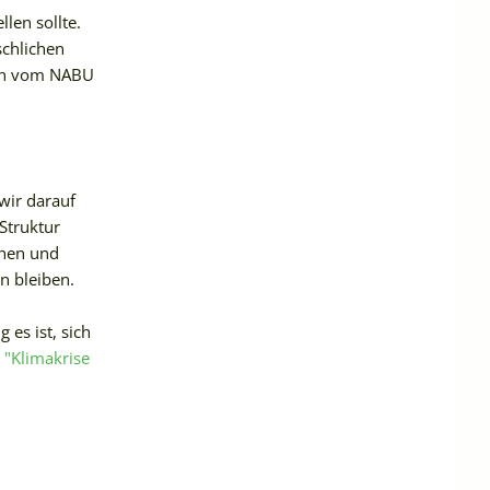
len sollte.
chlichen
erch vom NABU
wir darauf
Struktur
ähen und
n bleiben.
es ist, sich
"Klimakrise