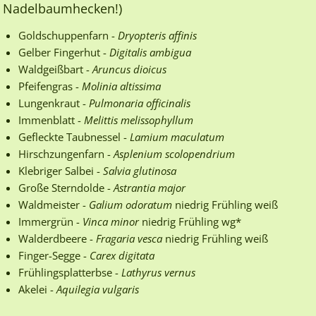
Nadelbaumhecken!)
Goldschuppenfarn -
Dryopteris affinis
Gelber Fingerhut -
Digitalis ambigua
Waldgeißbart -
Aruncus dioicus
Pfeifengras -
Molinia altissima
Lungenkraut -
Pulmonaria officinalis
Immenblatt -
Melittis melissophyllum
Gefleckte Taubnessel -
Lamium maculatum
Hirschzungenfarn -
Asplenium scolopendrium
Klebriger Salbei -
Salvia glutinosa
Große Sterndolde -
Astrantia major
Waldmeister -
Galium odoratum
niedrig Frühling weiß
Immergrün -
Vinca minor
niedrig Frühling wg*
Walderdbeere -
Fragaria vesca
niedrig Frühling weiß
Finger-Segge -
Carex digitata
Frühlingsplatterbse -
Lathyrus vernus
Akelei -
Aquilegia vulgaris