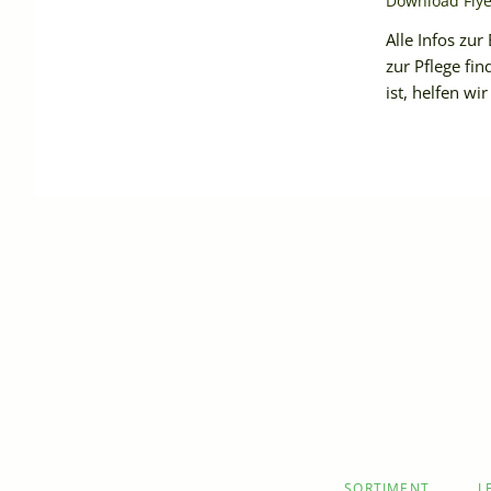
Download Fly
Alle Infos zu
zur Pflege fin
ist, helfen wi
NAVIGATION
SORTIMENT
L