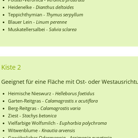
Heidenelke -
Dianthus deltoides
Teppichthymian -
Thymus serpyllum
Blauer Lein -
Linum perenne
Muskatellersalbei -
Salvia sclarea
Kiste 2
Geeignet für eine Fläche mit Ost- oder Westausricht
Heimische Nieswurz -
Helleborus foetidus
Garten-Reitgras -
Calamagrostis x acutiflora
Berg-Reitgras -
Calamagrostis varia
Ziest -
Stachys betonica
Vielfarbige Wolfsmilch -
Euphorbia polychroma
Witwenblume -
Knautia arvensis
Gewöhnlicher Odermennig -
Agrimonia eupatoria