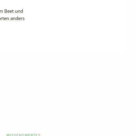
im Beet und
arten anders
WISSENSWERTES