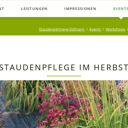
NT
LEISTUNGEN
IMPRESSIONEN
EVENT
listen
Beratung im Verkauf
Stauden-Verkauf
Samsta
Staudengärtnerei Eidmann
Events
Workshops
chläge
Beetplanung
Schaubeete in der Gärtnerei
Worksh
Gartenberatung
Staudenproduktion
Offene
Sonstig
STAUDENPFLEGE IM HERBS