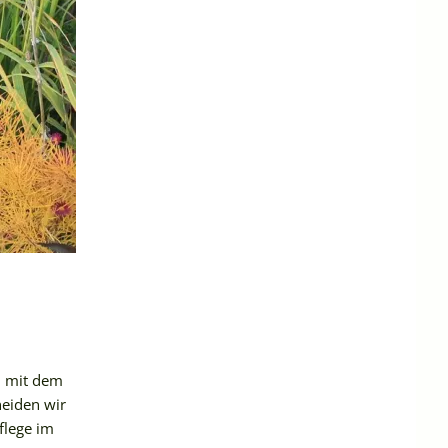
n mit dem
neiden wir
flege im