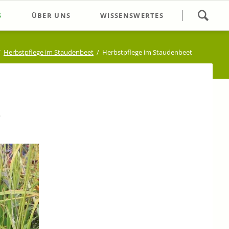
Navigation
S
ÜBER UNS
WISSENSWERTES
überspringen
gsführung
Öffnungszeiten/Kontakt
Herbstpflege im Staudenbeet
Herbstpflege im Staudenbeet
ops
Wir über uns
s Wochenende
Unser Gärtnerei-Team
e Termine
Eidmann Plus Ausflug
T