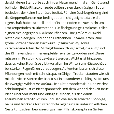
da sich deren Standorte auch in der Natur manchmal am Gehölzrand
befinden. Beide Pflanzkonzepte sollten einen durchlässigen Boden
besiedeln, der keine Staunässe besitzt. Für eine Dachbegrünung sind
die Steppenpflanzen nur bedingt oder nicht geeignet, da sie die
Eigenschaft haben schnell und tief in den Boden einzuwurzeln um
Trockenperioden zu überstehen. Für flachgründige, trockene Stellen
eignen sich dagegen sukkulente Pflanzen. Eine größere Auswahl
bieten die niedrigen und hohen Fetthennen
Sedum
-Arten, eine
große Sortenanzahl an Dachwurz
(
Sempervivum),
sowie
verschiedene Arten der Mittagsblumen (
Delosperma)
, die aufgrund
des Klimawandels immer empfehlenswerter geworden sind .Diese
müssen im Prinzip nicht gewässert werden. Wichtig ist hingegen,
dass es keine Staunässe gibt (vor allem im Winter) um Nässeschäden
bei starken Regenfällen vorzubeugen. Aufwerten lassen sich diese
Pflanzungen noch mit sehr strapazierfähigen Trockenstauden wie z.B
mit den vielen Sorten der Bart-Iris. Ein besonderer Liebling ist bei uns
die zwergige Wildart
Iris melitta
. Sie blüht besonders früh und wächst
sehr kompakt. Ist es nicht spannende, mit dem Wandel der Zeit neue
Ideen über Sortiment und Anlage zu finden, als sich damit
abzumühen alte Strukturen und Denkweisen zu erhalten? Sonnige,
heiße und trockene Naturstandorte regen uns zu unterschiedlichen
Gestaltungsideen bewässerungsarmer Pflanzkonzepte im Garten