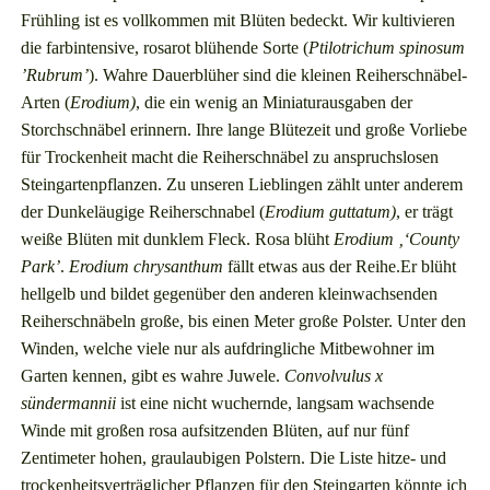
Frühling ist es vollkommen mit Blüten bedeckt. Wir kultivieren
die farbintensive, rosarot blühende Sorte (
Ptilotrichum spinosum
’Rubrum’
). Wahre Dauerblüher sind die kleinen Reiherschnäbel-
Arten (
Erodium)
, die ein wenig an Miniaturausgaben der
Storchschnäbel erinnern. Ihre lange Blütezeit und große Vorliebe
für Trockenheit macht die Reiherschnäbel zu anspruchslosen
Steingartenpflanzen. Zu unseren Lieblingen zählt unter anderem
der Dunkeläugige Reiherschnabel (
Erodium guttatum)
, er trägt
weiße Blüten mit dunklem Fleck. Rosa blüht
Erodium ‚‘County
Park’
.
Erodium chrysanthum
fällt etwas aus der Reihe.Er blüht
hellgelb und bildet gegenüber den anderen kleinwachsenden
Reiherschnäbeln große, bis einen Meter große Polster. Unter den
Winden, welche viele nur als aufdringliche Mitbewohner im
Garten kennen, gibt es wahre Juwele.
Convolvulus x
sündermannii
ist eine nicht wuchernde, langsam wachsende
Winde mit großen rosa aufsitzenden Blüten, auf nur fünf
Zentimeter hohen, graulaubigen Polstern. Die Liste hitze- und
trockenheitsverträglicher Pflanzen für den Steingarten könnte ich