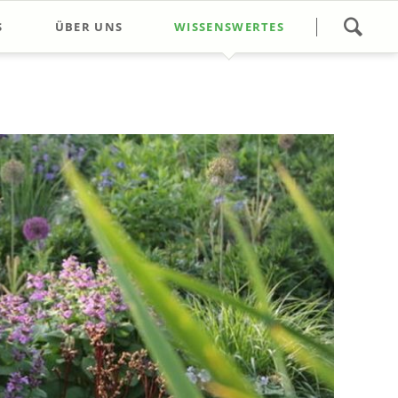
Navigation
S
ÜBER UNS
WISSENSWERTES
überspringen
gsführung
Öffnungszeiten/Kontakt
ops
Wir über uns
s Wochenende
Unser Gärtnerei-Team
e Termine
Eidmann Plus Ausflug