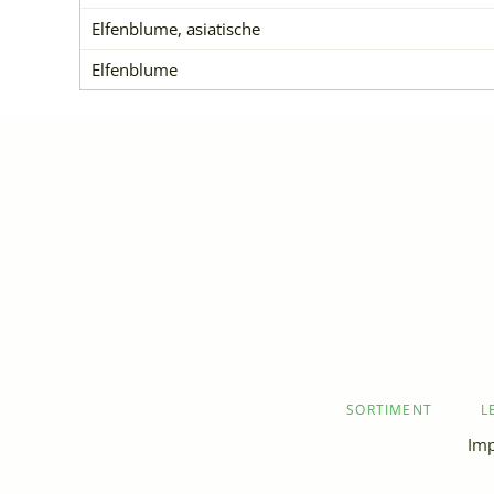
Elfenblume, asiatische
Elfenblume
NAVIGATION
SORTIMENT
L
ÜBERSPRINGEN
Im