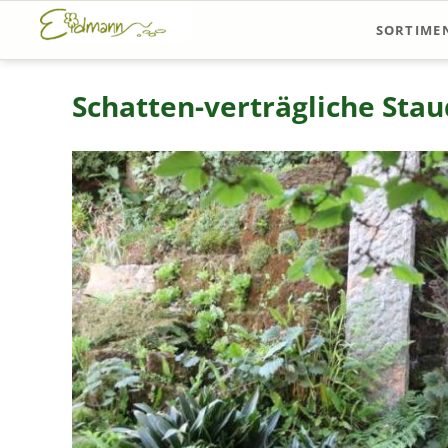
SORTIME
Sortiments
Schatten-verträgliche Sta
Pflanzvors