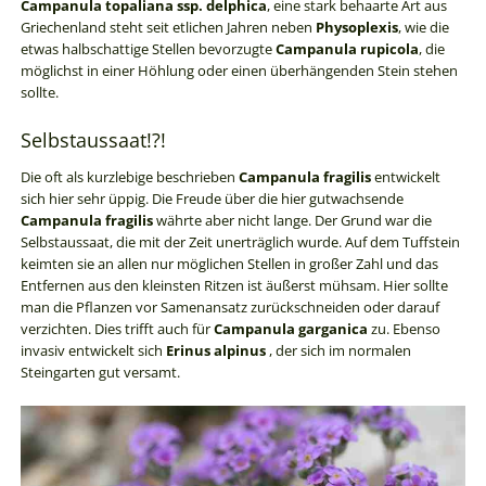
Campanula topaliana ssp. delphica
, eine stark behaarte Art aus
Griechenland steht seit etlichen Jahren neben
Physoplexis
, wie die
etwas halbschattige Stellen bevorzugte
Campanula rupicola
, die
möglichst in einer Höhlung oder einen überhängenden Stein stehen
sollte.
Selbstaussaat!?!
Die oft als kurzlebige beschrieben
Campanula fragilis
entwickelt
sich hier sehr üppig. Die Freude über die hier gutwachsende
Campanula fragilis
währte aber nicht lange. Der Grund war die
Selbstaussaat, die mit der Zeit unerträglich wurde. Auf dem Tuffstein
keimten sie an allen nur möglichen Stellen in großer Zahl und das
Entfernen aus den kleinsten Ritzen ist äußerst mühsam. Hier sollte
man die Pflanzen vor Samenansatz zurückschneiden oder darauf
verzichten. Dies trifft auch für
Campanula garganica
zu. Ebenso
invasiv entwickelt sich
Erinus alpinus
, der sich im normalen
Steingarten gut versamt.