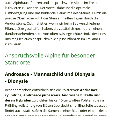
auch Alpinhauspflanzen und anspruchsvolle Alpine im Freien
kultivieren zu können. Der Vorteil dabei ist die optimale
Luftbewegung und das kühlende Kleinklima des Steines. Durch die
poröse Oberfläche kühlt der Stein an heißen Tagen durch die
Verdunstung. Optimal ist es, wenn wir beim Bau verschiedene
Pflanzplätze geschaffen haben, die zusätzlich noch durch einen
darüberstehenden Stein von oben Nässegeschütz sind. Hier ist es
uns möglich auch anspruchsvolle alpine Pflanzen im Freiland zu
kultivieren.
Anspruchsvolle Alpine für besonder
Standorte
Androsace - Mannsschild und
Dionysia
-
Dionysie
Besonders schön entwickeln sich die Polster von
Androsace
cylindrica, Androsace pubescens, Androsace hirtella und
deren Hybriden
zu dichten bis ca. 15 cm großen Polstern die im
Frühling vollständig von Blüten überdeckt sind. Eine Selbstaussaat
findet auch statt, sofern die Samen in einer Ritze oder einem kleinen
Loch zu liegen kommen und nicht vollständig herunterfallen. Auch